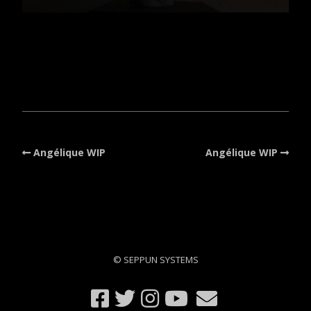
Angélique WIP
Angélique WIP
© SEPPUN SYSTEMS