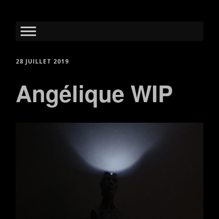
28 JUILLET 2019
Angélique WIP